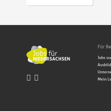
Für B
Jobs s
Ausbil
Untern
Mein L