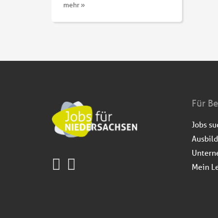
mehr »
Für B
Jobs s
Ausbil
Untern
Mein L