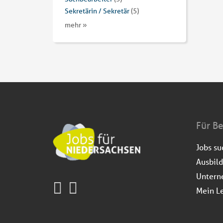
Sekretärin / Sekretär
(5)
mehr »
Für B
Jobs s
Ausbil
Untern
Mein L