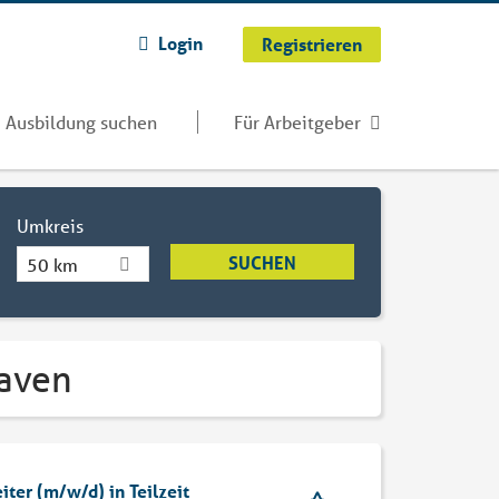
Login
Registrieren
Ausbildung suchen
Für Arbeitgeber
Umkreis
50 km
haven
iter (m/w/d) in Teilzeit