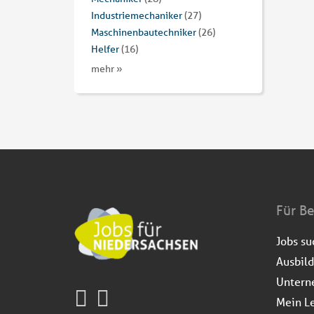
Industriemechaniker
(27)
Maschinenbautechniker
(26)
Helfer
(16)
mehr »
Für B
Jobs s
Ausbil
Untern
Mein L