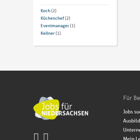
Koch
(2)
Küchenchef
(2)
Eventmanager
(1)
Kellner
(1)
Für B
Jobs s
Ausbil
Untern
Mein L