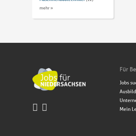
mehr »
Für B
Jobs s
Ausbil
Untern
Mein L