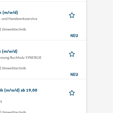
ik (m/w/d)
- und Handwerksservice
| Umwelttechnik
NEU
k (m/w/d)
assung Buchholz SYNERGIE
| Umwelttechnik
NEU
nik (m/w/d) ab 19,00
bH
| Umwelttechnik