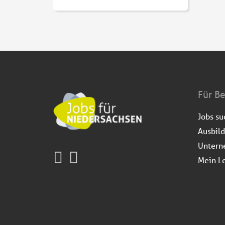
Für B
Jobs s
Ausbil
Untern
Mein L