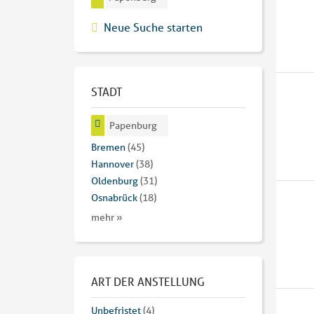
Neue Suche starten
STADT
Papenburg
Bremen
(45)
Hannover
(38)
Oldenburg
(31)
Osnabrück
(18)
mehr »
ART DER ANSTELLUNG
Unbefristet
(4)