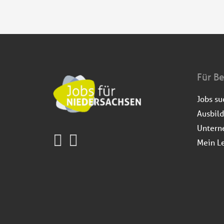
Für B
Jobs s
Ausbil
Untern
Mein L