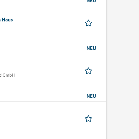
NEU
h Haus
NEU
ld GmbH
NEU