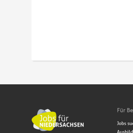
Für B
Jobs s
Ausbil