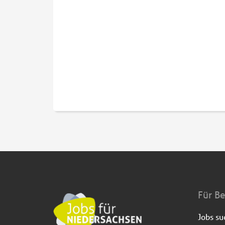
Für B
Jobs s