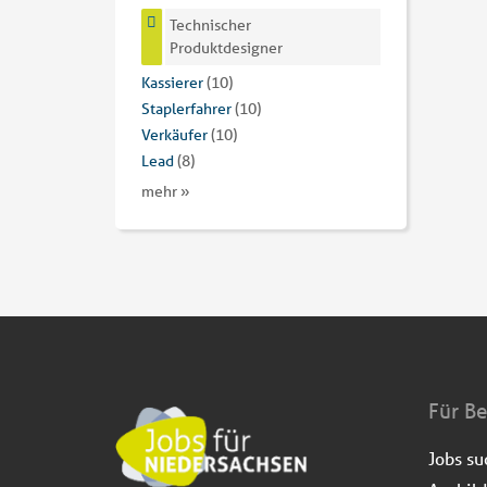
Technischer
Produktdesigner
Kassierer
(10)
Staplerfahrer
(10)
Verkäufer
(10)
Lead
(8)
mehr »
Für B
Jobs s