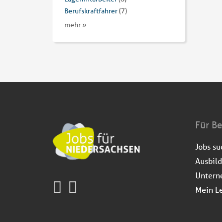
Berufskraftfahrer
(7)
mehr »
Für B
Jobs s
Ausbil
Untern
Mein L