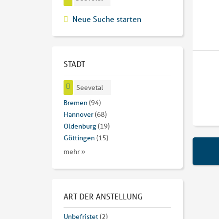
Neue Suche starten
STADT
Seevetal
Bremen
(94)
Hannover
(68)
Oldenburg
(19)
Göttingen
(15)
mehr »
ART DER ANSTELLUNG
Unbefristet
(2)