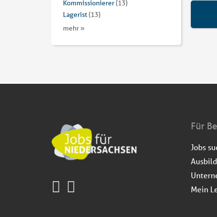
Kommissionierer
(13)
Lagerist
(13)
mehr »
Für B
Jobs s
Ausbil
Untern
Mein L