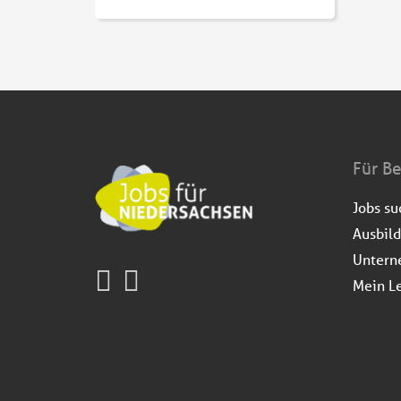
Für B
Jobs s
Ausbil
Untern
Mein L