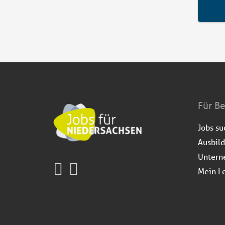
Für B
Jobs s
Ausbil
Untern
Mein L