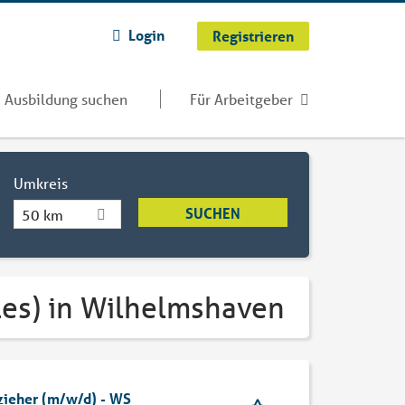
Login
Registrieren
Ausbildung suchen
Für Arbeitgeber
Umkreis
50 km
ales) in Wilhelmshaven
rzieher (m/w/d) - WS