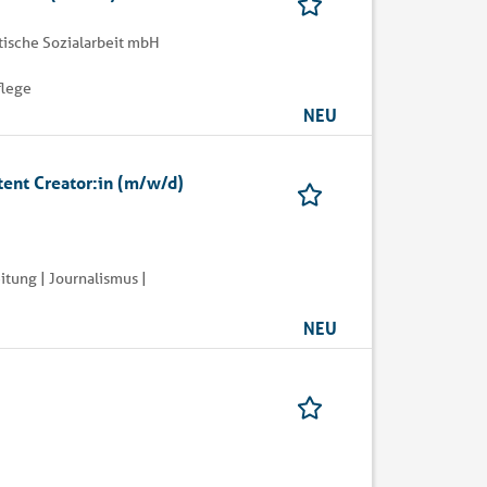
tische Sozialarbeit mbH
flege
NEU
tent Creator:in (m/w/d)
tung | Journalismus |
NEU