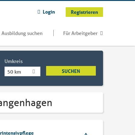
Login
Registrieren
Ausbildung suchen
Für Arbeitgeber
Umkreis
50 km
 Langenhagen
erintensivpflege