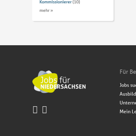
Kommissionierer
(10)
mehr »
Für B
Jobs s
Ausbil
Untern
Mein L