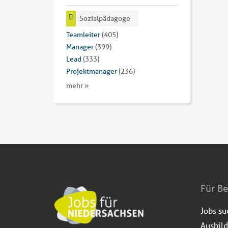
Sozialpädagoge
Teamleiter
(405)
Manager
(399)
Lead
(333)
Projektmanager
(236)
mehr »
Für B
Jobs s
Ausbil