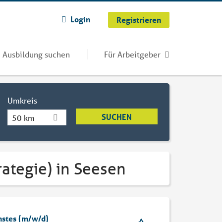
Login
Registrieren
Ausbildung suchen
Für Arbeitgeber
Umkreis
50 km
rategie) in Seesen
nstes (m/w/d)