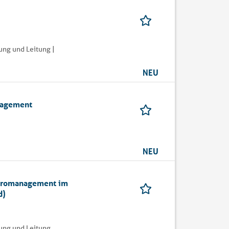
ung und Leitung |
NEU
nagement
NEU
Büromanagement im
d)
rung und Leitung