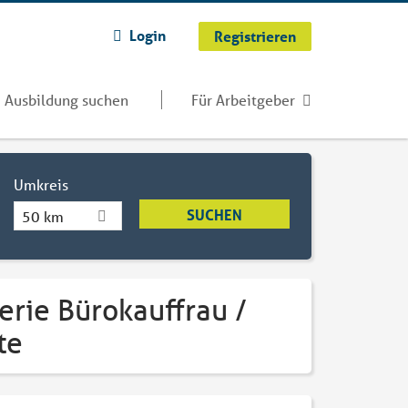
Login
Registrieren
Ausbildung suchen
Für Arbeitgeber
Umkreis
50 km
erie Bürokauffrau /
te