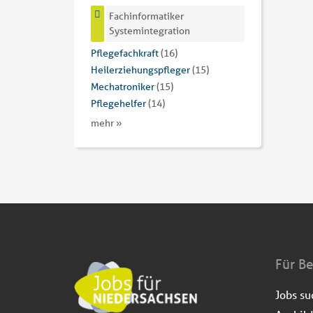
Fachinformatiker
Systemintegration
Pflegefachkraft
(16)
Heilerziehungspfleger
(15)
Mechatroniker
(15)
Pflegehelfer
(14)
mehr »
Für B
Jobs s