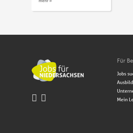
mehr »
Für B
Jobs s
Ausbil
Untern
Mein L