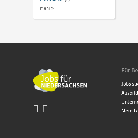
mehr »
Für B
Jobs s
Ausbil
Untern
Mein L