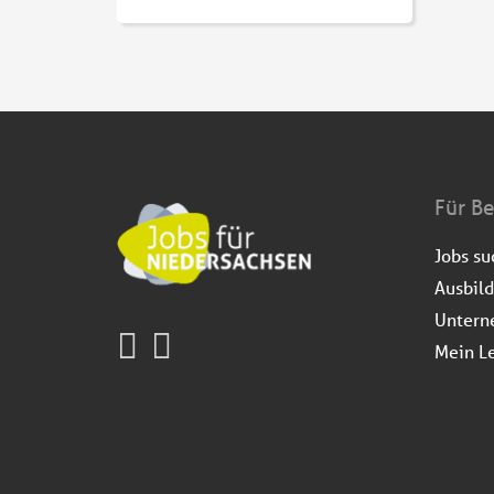
Für B
Jobs s
Ausbil
Untern
Mein L