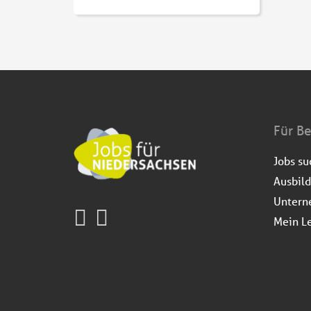
Für B
Jobs s
Ausbil
Untern
Mein L