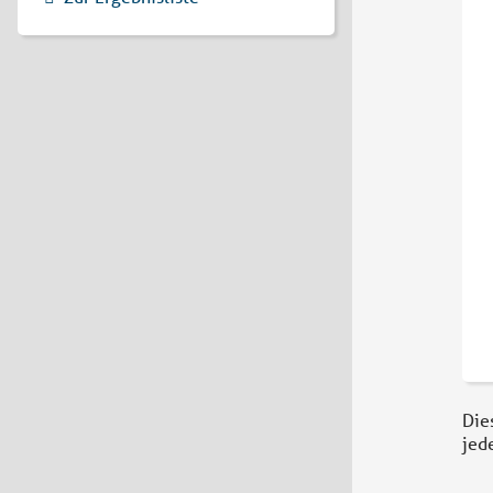
Die
jed