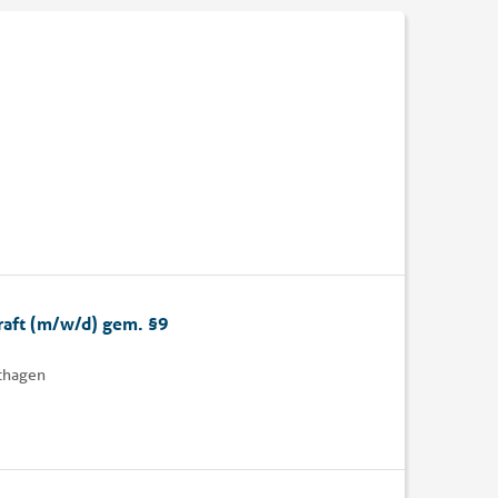
raft (m/w/d) gem. §9
dthagen