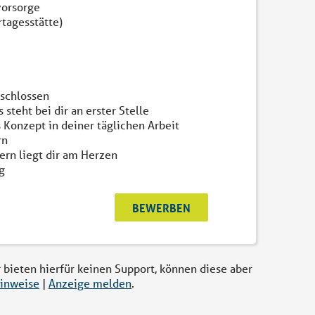
vorsorge
rtagesstätte)
eschlossen
steht bei dir an erster Stelle
 Konzept in deiner täglichen Arbeit
rn
rn liegt dir am Herzen
g
BEWERBEN
r bieten hierfür keinen Support, können diese aber
inweise
|
Anzeige melden
.