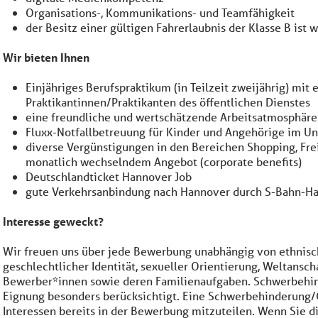
Organisations-, Kommunikations- und Teamfähigkeit
der Besitz einer gültigen Fahrerlaubnis der Klasse B is
Wir bieten Ihnen
Einjähriges Berufspraktikum (in Teilzeit zweijährig) mit
Praktikantinnen/Praktikanten des öffentlichen Dienstes
eine freundliche und wertschätzende Arbeitsatmosphäre
Fluxx-Notfallbetreuung für Kinder und Angehörige im U
diverse Vergünstigungen in den Bereichen Shopping, Freiz
monatlich wechselndem Angebot (corporate benefits)
Deutschlandticket Hannover Job
gute Verkehrsanbindung nach Hannover durch S-Bahn-Ha
Interesse geweckt?
Wir freuen uns über jede Bewerbung unabhängig von ethnische
geschlechtlicher Identität, sexueller Orientierung, Weltansc
Bewerber*innen sowie deren Familienaufgaben. Schwerbehin
Eignung besonders berücksichtigt. Eine Schwerbehinderung/G
Interessen bereits in der Bewerbung mitzuteilen. Wenn Sie di