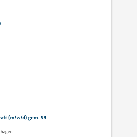
)
raft (m/w/d) gem. §9
dthagen