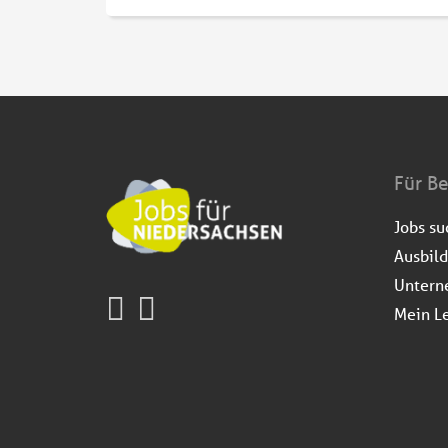
Für B
Jobs s
Ausbil
Untern
Mein L