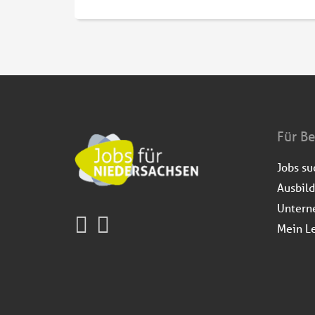
Für B
Jobs s
Ausbil
Untern
Mein L