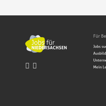
Für B
Jobs s
Ausbil
Untern
Mein L