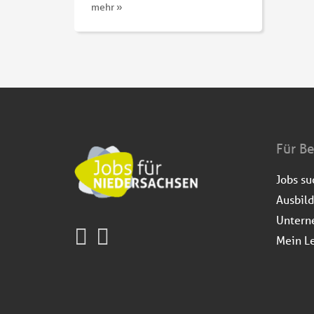
mehr »
Für B
Jobs s
Ausbil
Untern
Mein L