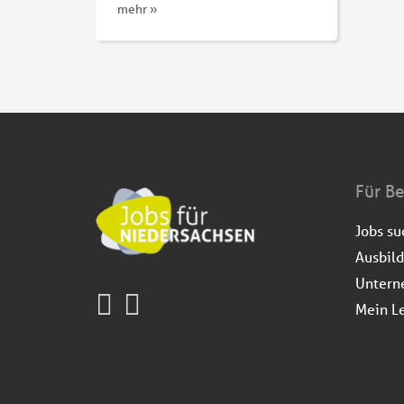
mehr »
Für B
Jobs s
Ausbil
Untern
Mein L