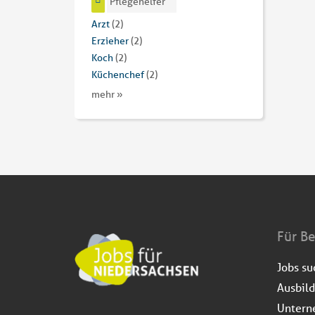
Pflegehelfer
Arzt
(2)
Erzieher
(2)
Koch
(2)
Küchenchef
(2)
mehr »
Für B
Jobs s
Ausbil
Untern