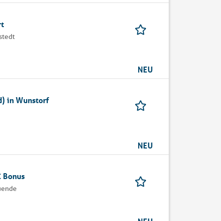
rt
stedt
NEU
) in Wunstorf
NEU
€ Bonus
uende