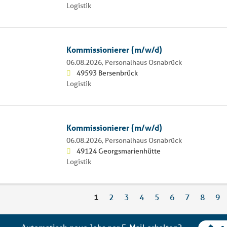
Logistik
Kommissionierer (m/w/d)
06.08.2026,
Personalhaus Osnabrück
49593 Bersenbrück
Logistik
Kommissionierer (m/w/d)
06.08.2026,
Personalhaus Osnabrück
49124 Georgsmarienhütte
Logistik
1
2
3
4
5
6
7
8
9