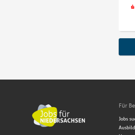
Für B
Jobs s
Ausbil