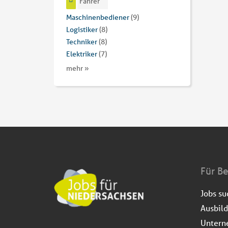
Fahrer
Maschinenbediener
(9)
Logistiker
(8)
Techniker
(8)
Elektriker
(7)
mehr »
Für B
Jobs s
Ausbil
Untern