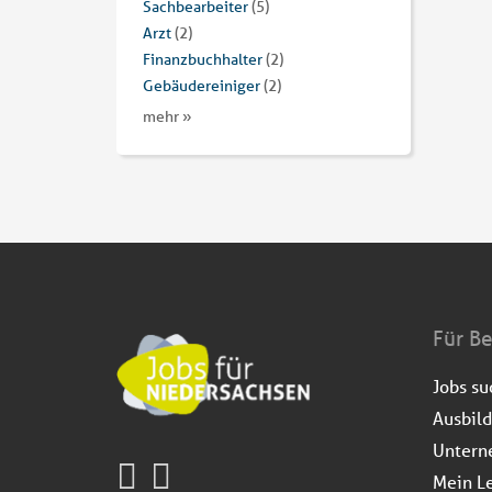
Sachbearbeiter
(5)
Arzt
(2)
Finanzbuchhalter
(2)
Gebäudereiniger
(2)
mehr »
Für B
Jobs s
Ausbil
Untern
Mein L