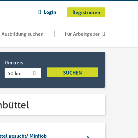
Login
Registrieren
Ausbildung suchen
Für Arbeitgeber
Umkreis
50 km
nbüttel
tel gesucht/ Minijob