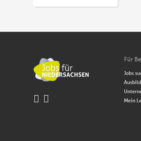
Für B
Jobs s
Ausbil
Untern
Mein L