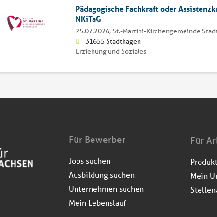
Pädagogische Fachkraft oder Assistenzk
NKiTaG
25.07.2026,
St.-Martini-Kirchengemeinde Sta
31655 Stadthagen
Erziehung und Soziales
Für Bewerber
Für Ar
Jobs suchen
Produk
Ausbildung suchen
Mein U
Unternehmen suchen
Stellen
Mein Lebenslauf