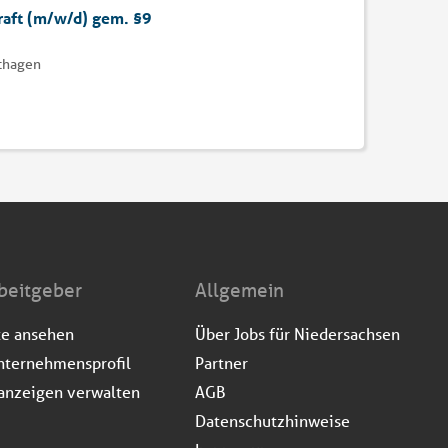
raft (m/w/d) gem. §9
dthagen
beitgeber
Allgemein
te ansehen
Über Jobs für Niedersachsen
nternehmensprofil
Partner
anzeigen verwalten
AGB
Datenschutzhinweise