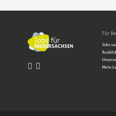
Für B
Jobs s
Ausbil
Untern
Mein L