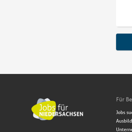
Für B
Jobs s
Ausbil
Untern