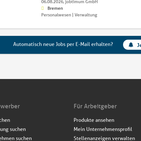
06.08.2026,
jobtimum GmbH
Bremen
Personalwesen | Verwaltung
Automatisch neue Jobs per E-Mail erhalten?
J
ewerber
Für Arbeitgeber
uchen
Produkte ansehen
dung suchen
Mein Unternehmensprofil
ehmen suchen
Stellenanzeigen verwalten