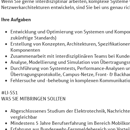
Wenn Sie gerne interdisziplinär arbeiten, komplexe Systeme
Netzwerkarchitekturen entwickeln, sind Sie bei uns genau ric
Ihre Aufgaben
Entwicklung und Optimierung von Systemen und Komponen
zukünftige Standards)
Erstellung von Konzepten, Architekturen, Spezifikatione
Komponenten
Zusammenarbeit mit interdisziplinären Teams bei Kunden
Analyse, Modellierung und Simulation von Übertragung
Durchführung von Systemtests, Performance‑Analysen un
Übertragungsprotokolle, Campus-Netze, Front- & Backhau
Fehlersuche und -behebung in komplexen Kommunikati
#LI-SS1
WAS SIE MITBRINGEN SOLLTEN
Abgeschlossenes Studium der Elektrotechnik, Nachricht
vergleichbar
Mindestens 5 Jahre Berufserfahrung im Bereich Mobilk
Erfahrung aus Bundeswehr-Fernmeldebereich von Vortei