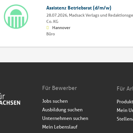
Assistenz Betriebsrat (d/m/w)
28.07.2026,
Madsack Verlags und Redaktionsg
Co. KG
Hannover
Büro
Für Bewerber
Für Ar
Jobs suchen
Produk
Ausbildung suchen
Mein U
Unternehmen suchen
Stellen
Mein Lebenslauf