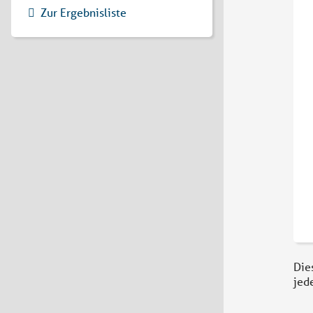
Zur Ergebnisliste
Die
jed