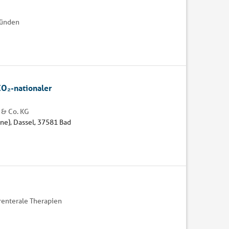
Münden
O₂-nationaler
 & Co. KG
ne), Dassel, 37581 Bad
renterale Therapien