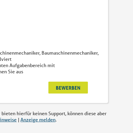
schinenmechaniker, Baumaschinenmechaniker,
lviert
nnten Aufgabenbereich mit
nen Sie aus
BEWERBEN
r bieten hierfür keinen Support, können diese aber
inweise
|
Anzeige melden
.