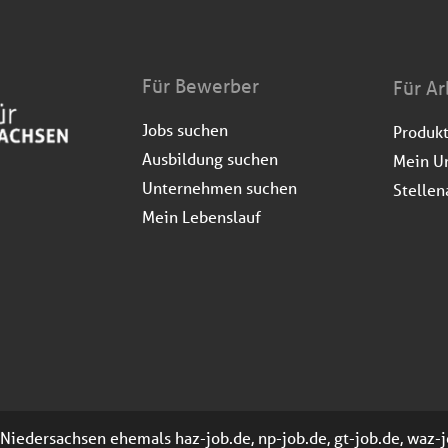
Für Bewerber
Für Ar
Jobs suchen
Produk
Ausbildung suchen
Mein U
Unternehmen suchen
Stellen
Mein Lebenslauf
 Niedersachsen ehemals haz-job.de, np-job.de, gt-job.de, waz-j