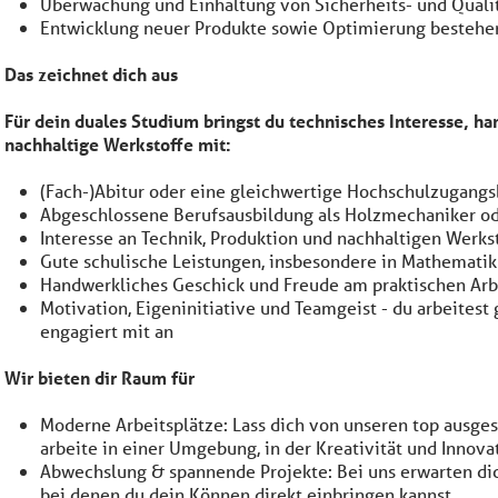
Überwachung und Einhaltung von Sicherheits- und Quali
Entwicklung neuer Produkte sowie Optimierung bestehe
Das zeichnet dich aus
Für dein duales Studium bringst du technisches Interesse, h
nachhaltige Werkstoffe mit:
(Fach-)Abitur oder eine gleichwertige Hochschulzugang
Abgeschlossene Berufsausbildung als Holzmechaniker oder
Interesse an Technik, Produktion und nachhaltigen Werks
Gute schulische Leistungen, insbesondere in Mathematik
Handwerkliches Geschick und Freude am praktischen Arb
Motivation, Eigeninitiative und Teamgeist - du arbeite
engagiert mit an
Wir bieten dir Raum für
Moderne Arbeitsplätze: Lass dich von unseren top ausges
arbeite in einer Umgebung, in der Kreativität und Innova
Abwechslung & spannende Projekte: Bei uns erwarten dic
bei denen du dein Können direkt einbringen kannst.